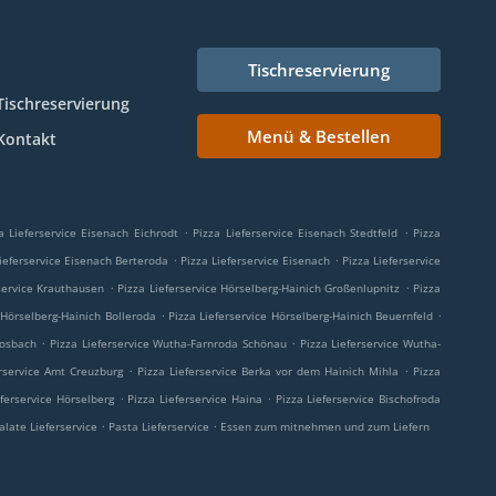
Tischreservierung
Tischreservierung
Menü & Bestellen
Kontakt
.
.
a Lieferservice Eisenach Eichrodt
Pizza Lieferservice Eisenach Stedtfeld
Pizza
.
.
Lieferservice Eisenach Berteroda
Pizza Lieferservice Eisenach
Pizza Lieferservice
.
.
rservice Krauthausen
Pizza Lieferservice Hörselberg-Hainich Großenlupnitz
Pizza
.
.
e Hörselberg-Hainich Bolleroda
Pizza Lieferservice Hörselberg-Hainich Beuernfeld
.
.
Mosbach
Pizza Lieferservice Wutha-Farnroda Schönau
Pizza Lieferservice Wutha-
.
.
erservice Amt Creuzburg
Pizza Lieferservice Berka vor dem Hainich Mihla
Pizza
.
.
eferservice Hörselberg
Pizza Lieferservice Haina
Pizza Lieferservice Bischofroda
.
.
alate Lieferservice
Pasta Lieferservice
Essen zum mitnehmen und zum Liefern