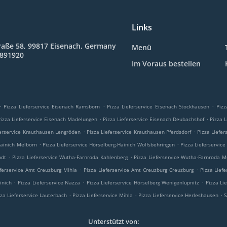
Links
raße 58, 99817 Eisenach, Germany
Menü
8891920
Im Voraus bestellen
.
.
.
Pizza Lieferservice Eisenach Ramsborn
Pizza Lieferservice Eisenach Stockhausen
Pizz
.
.
Pizza Lieferservice Eisenach Madelungen
Pizza Lieferservice Eisenach Deubachshof
Pizza 
.
.
ferservice Krauthausen Lengröden
Pizza Lieferservice Krauthausen Pferdsdorf
Pizza Liefe
.
.
Hainich Melborn
Pizza Lieferservice Hörselberg-Hainich Wolfsbehringen
Pizza Lieferservic
.
.
odt
Pizza Lieferservice Wutha-Farnroda Kahlenberg
Pizza Lieferservice Wutha-Farnroda 
.
.
eferservice Amt Creuzburg Mihla
Pizza Lieferservice Amt Creuzburg Creuzburg
Pizza Lief
.
.
.
inich
Pizza Lieferservice Nazza
Pizza Lieferservice Hörselberg Wenigenlupnitz
Pizza Li
.
.
.
zza Lieferservice Lauterbach
Pizza Lieferservice Mihla
Pizza Lieferservice Herleshausen
S
Unterstützt von: