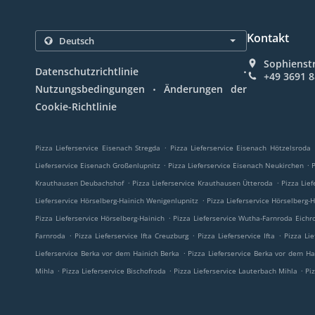
Kontakt
Sophienst
.
Datenschutzrichtlinie
+49 3691 
.
Nutzungsbedingungen
Änderungen der
Cookie-Richtlinie
.
Pizza Lieferservice Eisenach Stregda
Pizza Lieferservice Eisenach Hötzelsroda
.
.
Lieferservice Eisenach Großenlupnitz
Pizza Lieferservice Eisenach Neukirchen
.
.
Krauthausen Deubachshof
Pizza Lieferservice Krauthausen Ütteroda
Pizza Lie
.
Lieferservice Hörselberg-Hainich Wenigenlupnitz
Pizza Lieferservice Hörselberg-
.
Pizza Lieferservice Hörselberg-Hainich
Pizza Lieferservice Wutha-Farnroda Eichr
.
.
.
Farnroda
Pizza Lieferservice Ifta Creuzburg
Pizza Lieferservice Ifta
Pizza Li
.
Lieferservice Berka vor dem Hainich Berka
Pizza Lieferservice Berka vor dem Ha
.
.
.
Mihla
Pizza Lieferservice Bischofroda
Pizza Lieferservice Lauterbach Mihla
Pi