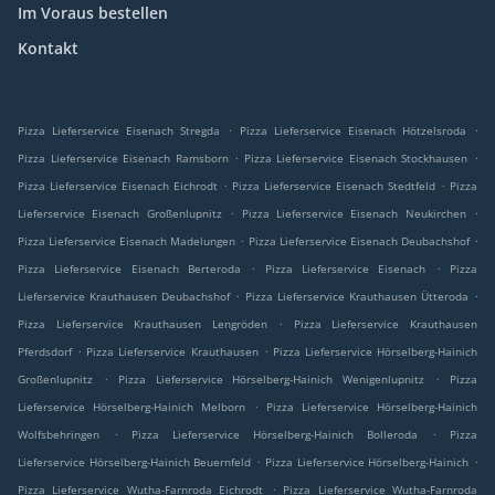
Im Voraus bestellen
Kontakt
.
.
Pizza Lieferservice Eisenach Stregda
Pizza Lieferservice Eisenach Hötzelsroda
.
.
Pizza Lieferservice Eisenach Ramsborn
Pizza Lieferservice Eisenach Stockhausen
.
.
Pizza Lieferservice Eisenach Eichrodt
Pizza Lieferservice Eisenach Stedtfeld
Pizza
.
.
Lieferservice Eisenach Großenlupnitz
Pizza Lieferservice Eisenach Neukirchen
.
.
Pizza Lieferservice Eisenach Madelungen
Pizza Lieferservice Eisenach Deubachshof
.
.
Pizza Lieferservice Eisenach Berteroda
Pizza Lieferservice Eisenach
Pizza
.
.
Lieferservice Krauthausen Deubachshof
Pizza Lieferservice Krauthausen Ütteroda
.
Pizza Lieferservice Krauthausen Lengröden
Pizza Lieferservice Krauthausen
.
.
Pferdsdorf
Pizza Lieferservice Krauthausen
Pizza Lieferservice Hörselberg-Hainich
.
.
Großenlupnitz
Pizza Lieferservice Hörselberg-Hainich Wenigenlupnitz
Pizza
.
Lieferservice Hörselberg-Hainich Melborn
Pizza Lieferservice Hörselberg-Hainich
.
.
Wolfsbehringen
Pizza Lieferservice Hörselberg-Hainich Bolleroda
Pizza
.
.
Lieferservice Hörselberg-Hainich Beuernfeld
Pizza Lieferservice Hörselberg-Hainich
.
Pizza Lieferservice Wutha-Farnroda Eichrodt
Pizza Lieferservice Wutha-Farnroda