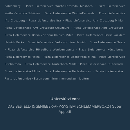
.
.
Kahlenberg
Pizza Lieferservice Wutha-Farnroda Mosbach
Pizza Lieferservice
.
.
Wutha-Farnroda Schönau
Pizza Lieferservice Wutha-Farnroda
Pizza Lieferservice
.
.
.
Ifta Creuzburg
Pizza Lieferservice Ifta
Pizza Lieferservice Amt Creuzburg Mihla
.
.
Pizza Lieferservice Amt Creuzburg Creuzburg
Pizza Lieferservice Amt Creuzburg
.
Pizza Lieferservice Berka vor dem Hainich Mihla
Pizza Lieferservice Berka vor dem
.
.
Hainich Berka
Pizza Lieferservice Berka vor dem Hainich
Pizza Lieferservice Nazza
.
.
.
Pizza Lieferservice Hörselberg Wenigenlupnitz
Pizza Lieferservice Hörselberg
.
.
Pizza Lieferservice Haina
Pizza Lieferservice Bischofroda Mihla
Pizza Lieferservice
.
.
.
Bischofroda
Pizza Lieferservice Lauterbach Mihla
Pizza Lieferservice Lauterbach
.
.
.
Pizza Lieferservice Mihla
Pizza Lieferservice Herleshausen
Salate Lieferservice
.
Pasta Lieferservice
Essen zum mitnehmen und zum Liefern
Unterstützt von:
DAS BESTELL- & GENIEßER-APP-SYSTEM SCHLEMMERBOX24 Guten
Appetit