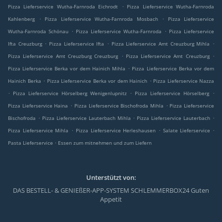
.
Pizza Lieferservice Wutha-Farnroda Eichrodt
Pizza Lieferservice Wutha-Farnroda
.
.
Kahlenberg
Pizza Lieferservice Wutha-Farnroda Mosbach
Pizza Lieferservice
.
.
Wutha-Farnroda Schönau
Pizza Lieferservice Wutha-Farnroda
Pizza Lieferservice
.
.
.
Ifta Creuzburg
Pizza Lieferservice Ifta
Pizza Lieferservice Amt Creuzburg Mihla
.
.
Pizza Lieferservice Amt Creuzburg Creuzburg
Pizza Lieferservice Amt Creuzburg
.
Pizza Lieferservice Berka vor dem Hainich Mihla
Pizza Lieferservice Berka vor dem
.
.
Hainich Berka
Pizza Lieferservice Berka vor dem Hainich
Pizza Lieferservice Nazza
.
.
.
Pizza Lieferservice Hörselberg Wenigenlupnitz
Pizza Lieferservice Hörselberg
.
.
Pizza Lieferservice Haina
Pizza Lieferservice Bischofroda Mihla
Pizza Lieferservice
.
.
.
Bischofroda
Pizza Lieferservice Lauterbach Mihla
Pizza Lieferservice Lauterbach
.
.
.
Pizza Lieferservice Mihla
Pizza Lieferservice Herleshausen
Salate Lieferservice
.
Pasta Lieferservice
Essen zum mitnehmen und zum Liefern
Unterstützt von:
DAS BESTELL- & GENIEßER-APP-SYSTEM SCHLEMMERBOX24 Guten
Appetit