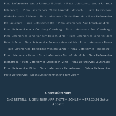
.
Pizza Lieferservice Wutha-Farnroda Eichrodt
Pizza Lieferservice Wutha-Farnroda
.
.
Kahlenberg
Pizza Lieferservice Wutha-Farnroda Mosbach
Pizza Lieferservice
.
.
Wutha-Farnroda Schönau
Pizza Lieferservice Wutha-Farnroda
Pizza Lieferservice
.
.
.
Ifta Creuzburg
Pizza Lieferservice Ifta
Pizza Lieferservice Amt Creuzburg Mihla
.
.
Pizza Lieferservice Amt Creuzburg Creuzburg
Pizza Lieferservice Amt Creuzburg
.
Pizza Lieferservice Berka vor dem Hainich Mihla
Pizza Lieferservice Berka vor dem
.
.
Hainich Berka
Pizza Lieferservice Berka vor dem Hainich
Pizza Lieferservice Nazza
.
.
.
Pizza Lieferservice Hörselberg Wenigenlupnitz
Pizza Lieferservice Hörselberg
.
.
Pizza Lieferservice Haina
Pizza Lieferservice Bischofroda Mihla
Pizza Lieferservice
.
.
.
Bischofroda
Pizza Lieferservice Lauterbach Mihla
Pizza Lieferservice Lauterbach
.
.
.
Pizza Lieferservice Mihla
Pizza Lieferservice Herleshausen
Salate Lieferservice
.
Pasta Lieferservice
Essen zum mitnehmen und zum Liefern
Unterstützt von:
DAS BESTELL- & GENIEßER-APP-SYSTEM SCHLEMMERBOX24 Guten
Appetit