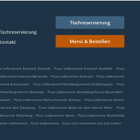
Tischreservierung
Tischreservierung
Menü & Bestellen
Kontakt
.
.
a Lieferservice Eisenach Eichrodt
Pizza Lieferservice Eisenach Stedtfeld
Pizza
.
.
Lieferservice Eisenach Berteroda
Pizza Lieferservice Eisenach
Pizza Lieferservice
.
.
rservice Krauthausen
Pizza Lieferservice Hörselberg-Hainich Großenlupnitz
Pizza
.
.
e Hörselberg-Hainich Bolleroda
Pizza Lieferservice Hörselberg-Hainich Beuernfeld
.
.
Mosbach
Pizza Lieferservice Wutha-Farnroda Schönau
Pizza Lieferservice Wutha-
.
.
erservice Amt Creuzburg
Pizza Lieferservice Berka vor dem Hainich Mihla
Pizza
.
.
eferservice Hörselberg
Pizza Lieferservice Haina
Pizza Lieferservice Bischofroda
.
.
alate Lieferservice
Pasta Lieferservice
Essen zum mitnehmen und zum Liefern