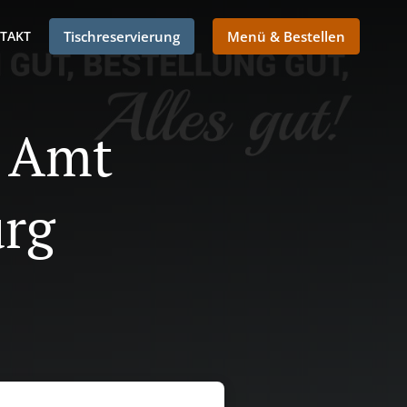
TAKT
Tischreservierung
Menü & Bestellen
n Amt
urg