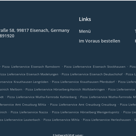
Links
raße 58, 99817 Eisenach, Germany
Menü
8891920
Im Voraus bestellen
.
.
.
Pizza Lieferservice Eisenach Ramsborn
Pizza Lieferservice Eisenach Stockhausen
Pizz
.
.
Pizza Lieferservice Eisenach Madelungen
Pizza Lieferservice Eisenach Deubachshof
Pizza 
.
.
ferservice Krauthausen Lengröden
Pizza Lieferservice Krauthausen Pferdsdorf
Pizza Liefe
.
.
Hainich Melborn
Pizza Lieferservice Hörselberg-Hainich Wolfsbehringen
Pizza Lieferservic
.
.
odt
Pizza Lieferservice Wutha-Farnroda Kahlenberg
Pizza Lieferservice Wutha-Farnroda 
.
.
eferservice Amt Creuzburg Mihla
Pizza Lieferservice Amt Creuzburg Creuzburg
Pizza Lief
.
.
.
inich
Pizza Lieferservice Nazza
Pizza Lieferservice Hörselberg Wenigenlupnitz
Pizza Li
.
.
.
zza Lieferservice Lauterbach
Pizza Lieferservice Mihla
Pizza Lieferservice Herleshausen
S
Unterstützt von: