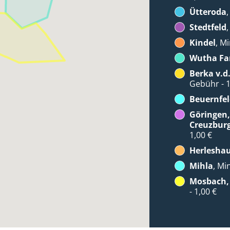
Ütteroda
Stedtfeld
Kindel
, M
Wutha Fa
Berka v.d
Gebühr - 1
Beuernfel
Göringen,
Creuzbur
1,00 €
Herlesha
Mihla
, Mi
Mosbach, 
- 1,00 €