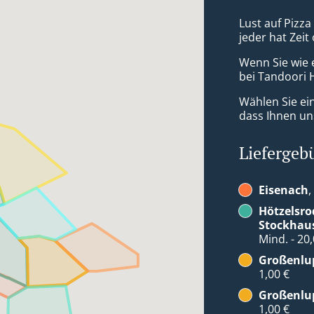
Lust auf Pizz
jeder hat Zeit
Wenn Sie wie 
bei Tandoori H
Wählen Sie ei
dass Ihnen uns
Liefergeb
Eisenach
,
Hötzelsro
Stockhau
Mind. - 20
Großenlup
1,00 €
Großenlup
1,00 €