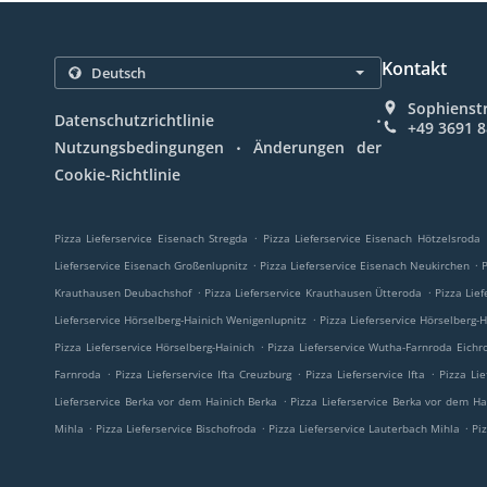
Kontakt
Sophienst
.
Datenschutzrichtlinie
+49 3691 
.
Nutzungsbedingungen
Änderungen der
Cookie-Richtlinie
.
Pizza Lieferservice Eisenach Stregda
Pizza Lieferservice Eisenach Hötzelsroda
.
.
Lieferservice Eisenach Großenlupnitz
Pizza Lieferservice Eisenach Neukirchen
.
.
Krauthausen Deubachshof
Pizza Lieferservice Krauthausen Ütteroda
Pizza Lie
.
Lieferservice Hörselberg-Hainich Wenigenlupnitz
Pizza Lieferservice Hörselberg-
.
Pizza Lieferservice Hörselberg-Hainich
Pizza Lieferservice Wutha-Farnroda Eichr
.
.
.
Farnroda
Pizza Lieferservice Ifta Creuzburg
Pizza Lieferservice Ifta
Pizza Li
.
Lieferservice Berka vor dem Hainich Berka
Pizza Lieferservice Berka vor dem Ha
.
.
.
Mihla
Pizza Lieferservice Bischofroda
Pizza Lieferservice Lauterbach Mihla
Pi