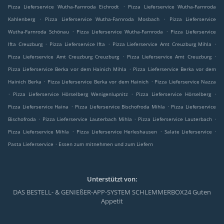
.
Pizza Lieferservice Wutha-Farnroda Eichrodt
Pizza Lieferservice Wutha-Farnroda
.
.
Kahlenberg
Pizza Lieferservice Wutha-Farnroda Mosbach
Pizza Lieferservice
.
.
Wutha-Farnroda Schönau
Pizza Lieferservice Wutha-Farnroda
Pizza Lieferservice
.
.
.
Ifta Creuzburg
Pizza Lieferservice Ifta
Pizza Lieferservice Amt Creuzburg Mihla
.
.
Pizza Lieferservice Amt Creuzburg Creuzburg
Pizza Lieferservice Amt Creuzburg
.
Pizza Lieferservice Berka vor dem Hainich Mihla
Pizza Lieferservice Berka vor dem
.
.
Hainich Berka
Pizza Lieferservice Berka vor dem Hainich
Pizza Lieferservice Nazza
.
.
.
Pizza Lieferservice Hörselberg Wenigenlupnitz
Pizza Lieferservice Hörselberg
.
.
Pizza Lieferservice Haina
Pizza Lieferservice Bischofroda Mihla
Pizza Lieferservice
.
.
.
Bischofroda
Pizza Lieferservice Lauterbach Mihla
Pizza Lieferservice Lauterbach
.
.
.
Pizza Lieferservice Mihla
Pizza Lieferservice Herleshausen
Salate Lieferservice
.
Pasta Lieferservice
Essen zum mitnehmen und zum Liefern
Unterstützt von:
DAS BESTELL- & GENIEßER-APP-SYSTEM SCHLEMMERBOX24 Guten
Appetit