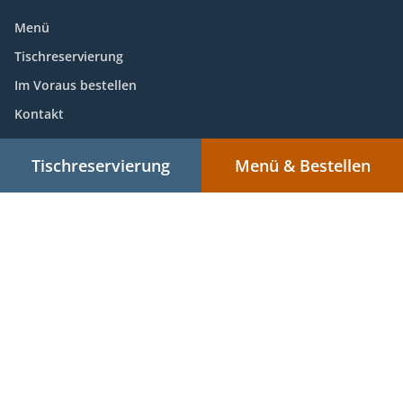
Menü
Tischreservierung
Im Voraus bestellen
Kontakt
Tischreservierung
Menü & Bestellen
.
.
Pizza Lieferservice Eisenach Stregda
Pizza Lieferservice Eisenach Hötzelsroda
.
.
Pizza Lieferservice Eisenach Ramsborn
Pizza Lieferservice Eisenach Stockhausen
.
.
Pizza Lieferservice Eisenach Eichrodt
Pizza Lieferservice Eisenach Stedtfeld
Pizza
.
.
Lieferservice Eisenach Großenlupnitz
Pizza Lieferservice Eisenach Neukirchen
.
.
Pizza Lieferservice Eisenach Madelungen
Pizza Lieferservice Eisenach Deubachshof
.
.
Pizza Lieferservice Eisenach Berteroda
Pizza Lieferservice Eisenach
Pizza
.
.
Lieferservice Krauthausen Deubachshof
Pizza Lieferservice Krauthausen Ütteroda
.
Pizza Lieferservice Krauthausen Lengröden
Pizza Lieferservice Krauthausen
.
.
Pferdsdorf
Pizza Lieferservice Krauthausen
Pizza Lieferservice Hörselberg-Hainich
.
.
Großenlupnitz
Pizza Lieferservice Hörselberg-Hainich Wenigenlupnitz
Pizza