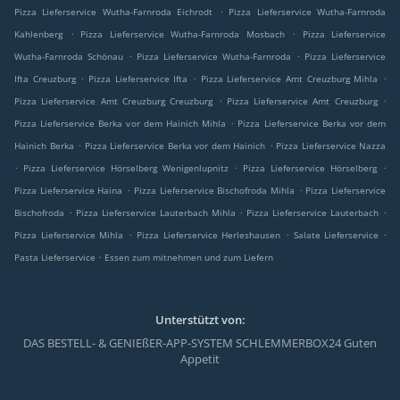
.
Pizza Lieferservice Wutha-Farnroda Eichrodt
Pizza Lieferservice Wutha-Farnroda
.
.
Kahlenberg
Pizza Lieferservice Wutha-Farnroda Mosbach
Pizza Lieferservice
.
.
Wutha-Farnroda Schönau
Pizza Lieferservice Wutha-Farnroda
Pizza Lieferservice
.
.
.
Ifta Creuzburg
Pizza Lieferservice Ifta
Pizza Lieferservice Amt Creuzburg Mihla
.
.
Pizza Lieferservice Amt Creuzburg Creuzburg
Pizza Lieferservice Amt Creuzburg
.
Pizza Lieferservice Berka vor dem Hainich Mihla
Pizza Lieferservice Berka vor dem
.
.
Hainich Berka
Pizza Lieferservice Berka vor dem Hainich
Pizza Lieferservice Nazza
.
.
.
Pizza Lieferservice Hörselberg Wenigenlupnitz
Pizza Lieferservice Hörselberg
.
.
Pizza Lieferservice Haina
Pizza Lieferservice Bischofroda Mihla
Pizza Lieferservice
.
.
.
Bischofroda
Pizza Lieferservice Lauterbach Mihla
Pizza Lieferservice Lauterbach
.
.
.
Pizza Lieferservice Mihla
Pizza Lieferservice Herleshausen
Salate Lieferservice
.
Pasta Lieferservice
Essen zum mitnehmen und zum Liefern
Unterstützt von:
DAS BESTELL- & GENIEßER-APP-SYSTEM SCHLEMMERBOX24 Guten
Appetit