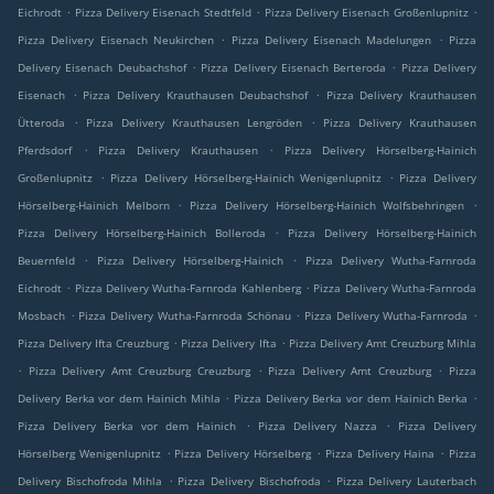
.
.
.
Eichrodt
Pizza Delivery Eisenach Stedtfeld
Pizza Delivery Eisenach Großenlupnitz
.
.
Pizza Delivery Eisenach Neukirchen
Pizza Delivery Eisenach Madelungen
Pizza
.
.
Delivery Eisenach Deubachshof
Pizza Delivery Eisenach Berteroda
Pizza Delivery
.
.
Eisenach
Pizza Delivery Krauthausen Deubachshof
Pizza Delivery Krauthausen
.
.
Ütteroda
Pizza Delivery Krauthausen Lengröden
Pizza Delivery Krauthausen
.
.
Pferdsdorf
Pizza Delivery Krauthausen
Pizza Delivery Hörselberg-Hainich
.
.
Großenlupnitz
Pizza Delivery Hörselberg-Hainich Wenigenlupnitz
Pizza Delivery
.
.
Hörselberg-Hainich Melborn
Pizza Delivery Hörselberg-Hainich Wolfsbehringen
.
Pizza Delivery Hörselberg-Hainich Bolleroda
Pizza Delivery Hörselberg-Hainich
.
.
Beuernfeld
Pizza Delivery Hörselberg-Hainich
Pizza Delivery Wutha-Farnroda
.
.
Eichrodt
Pizza Delivery Wutha-Farnroda Kahlenberg
Pizza Delivery Wutha-Farnroda
.
.
.
Mosbach
Pizza Delivery Wutha-Farnroda Schönau
Pizza Delivery Wutha-Farnroda
.
.
Pizza Delivery Ifta Creuzburg
Pizza Delivery Ifta
Pizza Delivery Amt Creuzburg Mihla
.
.
.
Pizza Delivery Amt Creuzburg Creuzburg
Pizza Delivery Amt Creuzburg
Pizza
.
.
Delivery Berka vor dem Hainich Mihla
Pizza Delivery Berka vor dem Hainich Berka
.
.
Pizza Delivery Berka vor dem Hainich
Pizza Delivery Nazza
Pizza Delivery
.
.
.
Hörselberg Wenigenlupnitz
Pizza Delivery Hörselberg
Pizza Delivery Haina
Pizza
.
.
Delivery Bischofroda Mihla
Pizza Delivery Bischofroda
Pizza Delivery Lauterbach